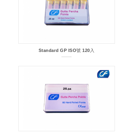
Standard GP ISO號 120入