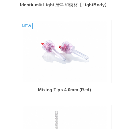
Identium® Light 牙科印模材【LightBody】
Mixing Tips 4.0mm (Red)